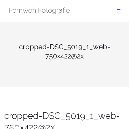
Zum
Fernweh Fotografie
Inhalt
springen
cropped-DSC_5019_1_web-
750×422@2x
cropped-DSC_5019_1_web-
750×422@2x