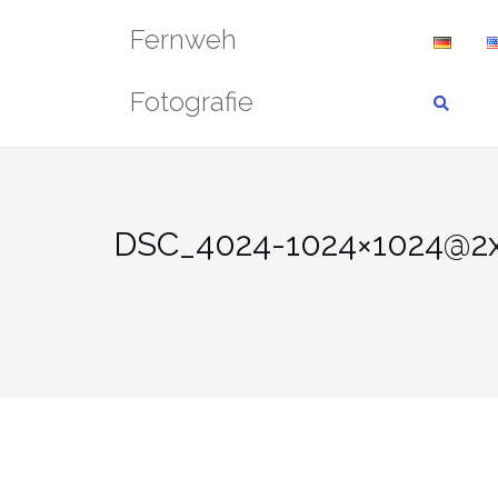
Zum
Fernweh
Inhalt
springen
Fotografie
DSC_4024-1024×1024@2