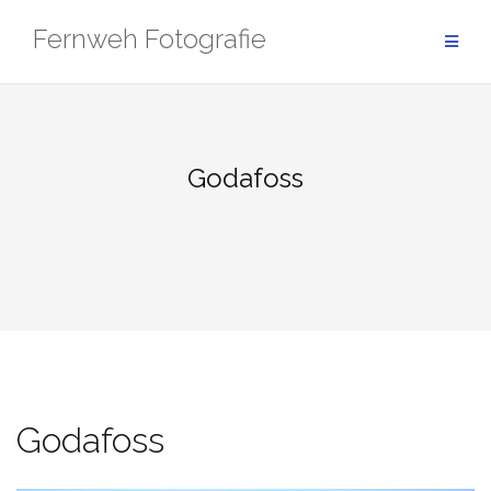
Zum
Fernweh Fotografie
Inhalt
springen
Godafoss
Godafoss