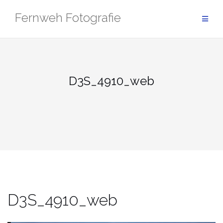
Zum
Fernweh Fotografie
Inhalt
springen
D3S_4910_web
D3S_4910_web