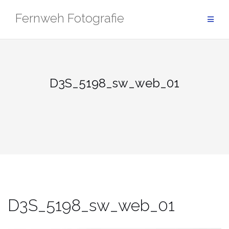
Zum
Fernweh Fotografie
Inhalt
springen
D3S_5198_sw_web_01
D3S_5198_sw_web_01